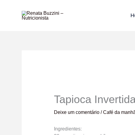
Ir
para
H
o
conteúdo
Tapioca Invertid
Deixe um comentário
/
Café da manh
Ingredientes: