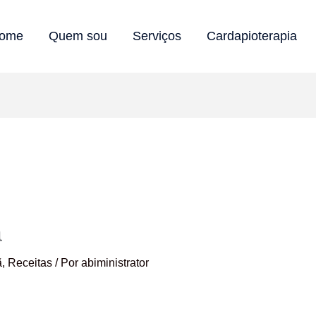
ome
Quem sou
Serviços
Cardapioterapia
a
ã
,
Receitas
/ Por
abiministrator