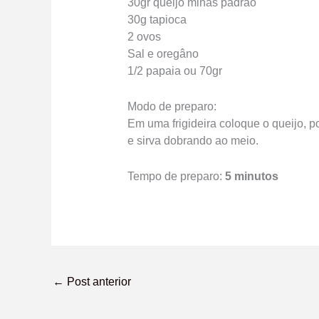
30gr queijo minas padrão
30g tapioca
2 ovos
Sal e oregâno
1/2 papaia ou 70gr
Modo de preparo:
Em uma frigideira coloque o queijo, p
e sirva dobrando ao meio.
Tempo de preparo:
5 minutos
←
Post anterior