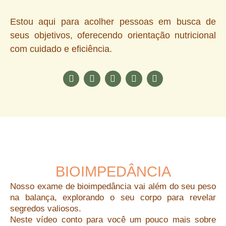
Estou aqui para acolher pessoas em busca de
seus objetivos, oferecendo orientação nutricional
com cuidado e eficiência.
I
F
L
T
Y
n
a
i
i
o
s
c
n
k
u
t
e
k
t
t
a
b
e
o
u
g
o
d
k
b
r
o
i
e
a
k
n
m
BIOIMPEDÂNCIA
Nosso exame de bioimpedância vai além do seu peso
na balança, explorando o seu corpo para revelar
segredos valiosos.
Neste vídeo conto para você um pouco mais sobre