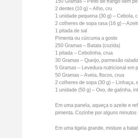
150 Gramas – Peito de frango sem pel
2 dentes (10 g) – Alho, cru
1 unidade pequena (30 g) – Cebola, c
2 colheres de sopa rasa (16 g) – Azeit
1 pitada de sal
Pimenta ou cúrcuma a gosto
250 Gramas – Batata (cozida)
1 pitada – Cebolinha, crua
30 Gramas – Queijo, parmesão ralad
5 Gramas – Levedura nutricional em 
50 Gramas – Aveia, flocos, crua
2 colheres de sopa (30 g) – Linhaça,
1 unidade (50 g) – Ovo, de galinha, int
Em uma panela, aqueça o azeite e ref
pimenta. Cozinhe por alguns minutos 
Em uma tigela grande, misture a bata