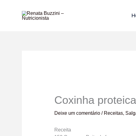
Ir
para
H
o
conteúdo
Coxinha proteic
Deixe um comentário
/
Receitas
,
Salg
Receita