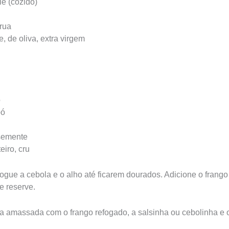
e (cozido)
rua
e, de oliva, extra virgem
o
pó
 semente
eiro, cru
ogue a cebola e o alho até ficarem dourados. Adicione o frango
e reserve.
ta amassada com o frango refogado, a salsinha ou cebolinha e 