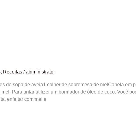
s
,
Receitas
/
abiministrator
res de sopa de aveia1 colher de sobremesa de melCanela em 
 o mel. Para untar utilizei um borrifador de óleo de coco. Você 
nta, enfeitar com mel e