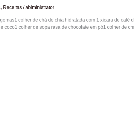
s
,
Receitas
/
abiministrator
2 gemas1 colher de chá de chia hidratada com 1 xícara de caf
e coco1 colher de sopa rasa de chocolate em pó1 colher de chá