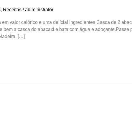
s
,
Receitas
/
abiministrator
ma em valor calórico e uma delícia! Ingredientes Casca de 2 aba
e bem a casca do abacaxi e bata com água e adoçante.Passe po
ladeira, […]