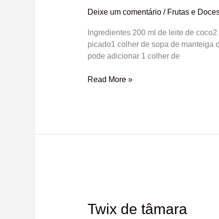
Deixe um comentário
/
Frutas e Doce
Ingredientes 200 ml de leite de coco
picado1 colher de sopa de manteiga d
pode adicionar 1 colher de
Read More »
Twix
de
tâmara
Twix de tâmara