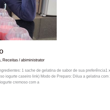
o
s
,
Receitas
/
abiministrator
redientes: 1 sache de gelatina de sabor de sua preferência1 
osso iogurte caseiro link) Modo de Preparo: Dilua a gelatina c
e iogurte cremoso com a