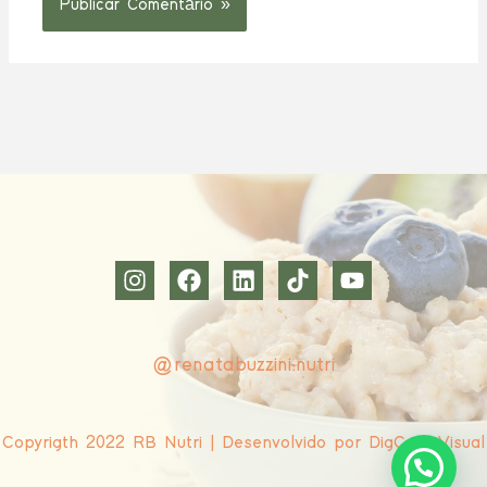
@renatabuzzini.nutri
Copyrigth 2022 RB Nutri | Desenvolvido por DigCom Visual