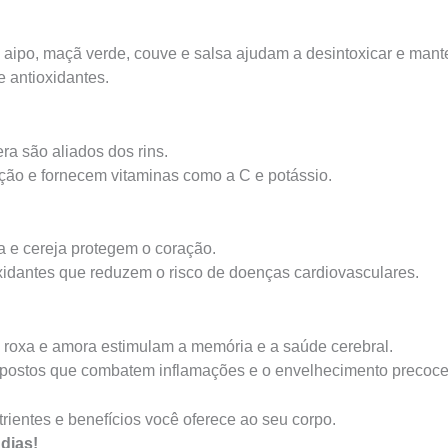
 aipo, maçã verde, couve e salsa ajudam a desintoxicar e mante
e antioxidantes.
a são aliados dos rins.
ação e fornecem vitaminas como a C e potássio.
 e cereja protegem o coração.
xidantes que reduzem o risco de doenças cardiovasculares.
ce roxa e amora estimulam a memória e a saúde cerebral.
mpostos que combatem inflamações e o envelhecimento precoce
trientes e benefícios você oferece ao seu corpo.
dias!