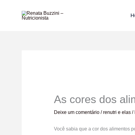
Ir
para
H
o
conteúdo
As cores dos ali
Deixe um comentário
/
renutri e elas
/
Você sabia que a cor dos alimentos po