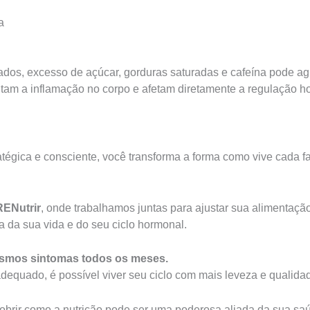
a
ados, excesso de açúcar, gorduras saturadas e cafeína pode a
am a inflamação no corpo e afetam diretamente a regulação h
tégica e consciente, você transforma a forma como vive cada 
ENutrir
, onde trabalhamos juntas para ajustar sua alimentação
a da sua vida e do seu ciclo hormonal.
esmos sintomas todos os meses.
quado, é possível viver seu ciclo com mais leveza e qualidad
brir como a nutrição pode ser uma poderosa aliada da sua saú