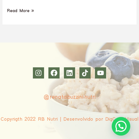
Read More »
@renatabuzzini.nutri
Copyrigth 2022 RB Nutri | Desenvolvido por DigCom Visual