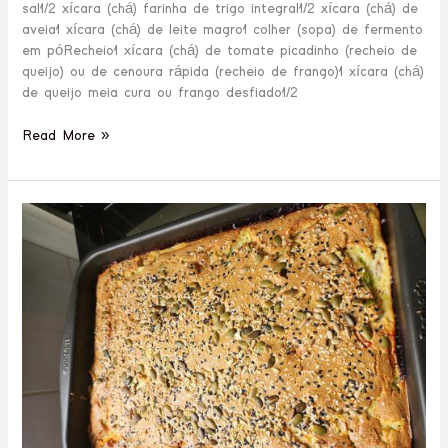
sal1/2 xícara (chá) farinha de trigo integral1/2 xícara (chá) de
aveia1 xícara (chá) de leite magro1 colher (sopa) de fermento
em póRecheio1 xícara (chá) de tomate picadinho (recheio de
queijo) ou de cenoura rápida (recheio de frango)1 xícara (chá)
de queijo meia cura ou frango desfiado1/2
Read More »
Torta
rápida
proteica