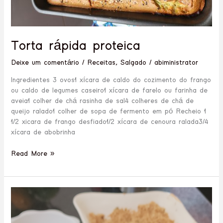
Torta rápida proteica
Deixe um comentário
/
Receitas
,
Salgado
/
abiministrator
Ingredientes 3 ovos1 xícara de caldo do cozimento do frango
ou caldo de legumes caseiro1 xícara de farelo ou farinha de
aveia1 colher de chá rasinha de sal4 colheres de chá de
queijo ralado1 colher de sopa de fermento em pó Recheio 1
1/2 xicara de frango desfiado1/2 xícara de cenoura ralada3/4
xícara de abobrinha
Read More »
Torta
de
bolacha