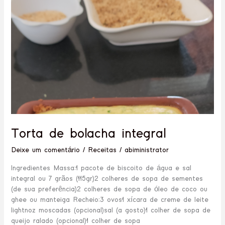
integral
Torta de bolacha integral
Deixe um comentário
/
Receitas
/
abiministrator
Ingredientes Massa:1 pacote de biscoito de água e sal
integral ou 7 grãos (115gr)2 colheres de sopa de sementes
(de sua preferência)2 colheres de sopa de óleo de coco ou
ghee ou manteiga Recheio:3 ovos1 xícara de creme de leite
lightnoz moscadas (opcional)sal (a gosto)1 colher de sopa de
queijo ralado (opcional)1 colher de sopa