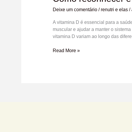
evitar
Deixe um comentário
/
renutri e elas
/
o
Déficit
A vitamina D é essencial para a saúde
de
muscular e ajudar a manter o sistema
vitamina
vitamina D variam ao longo das difere
D
Read More »