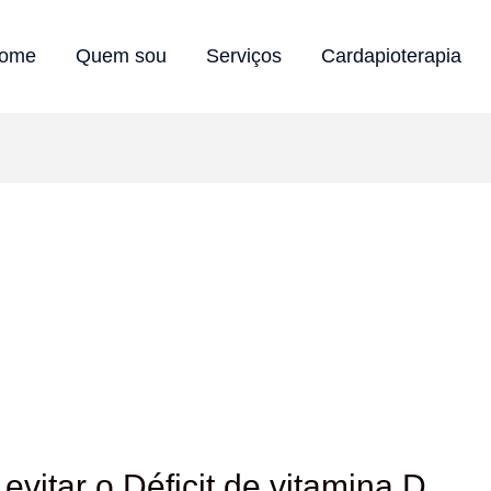
ome
Quem sou
Serviços
Cardapioterapia
vitar o Déficit de vitamina D