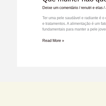
quer
Deixe um comentário
/
renutri e elas
/
uma
pele
Ter uma pele saudável e radiante é o
radiante
e tratamentos. A alimentação é um fat
por
fundamentais para manter a pele jov
mais
tempo?
Read More »