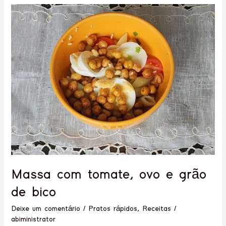
Massa
com
tomate,
ovo
e
grão
de
bico
Massa com tomate, ovo e grão
de bico
Deixe um comentário
/
Pratos rápidos
,
Receitas
/
abiministrator