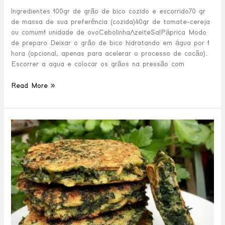
Ingredientes 100gr de grão de bico cozido e escorrido70 gr
de massa de sua preferência (cozida)40gr de tomate-cereja
ou comum1 unidade de ovoCebolinhaAzeiteSalPáprica ‌Modo
de preparo Deixar o grão de bico hidratando em água por 1
hora (opcional, apenas para acelerar o processo de cocão).
Escorrer a agua e colocar os grãos na pressão com
Read More »
Tortinha
de
Espinafre
e
Couve