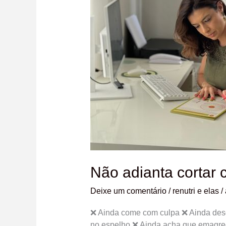
calorias
se
você…
Não adianta cortar 
Deixe um comentário
/
renutri e elas
/
❌ Ainda come com culpa ❌ Ainda desc
no espelho ❌ Ainda acha que emagreci