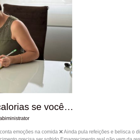
calorias se você…
abiministrator
onta emoções na comida ❌ Ainda pula refeições e belisca o di
mento precisa ser sofrido Emagrecimento real não vem da res