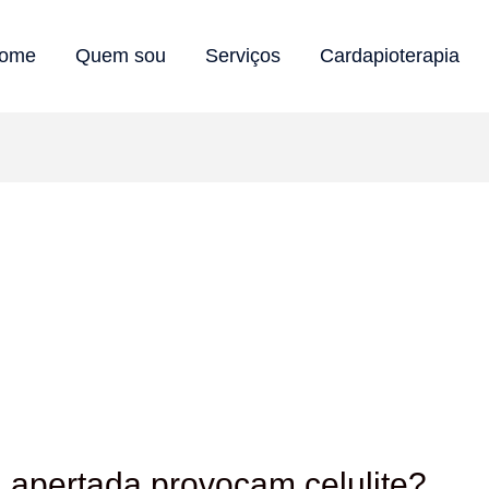
ome
Quem sou
Serviços
Cardapioterapia
a apertada provocam celulite?