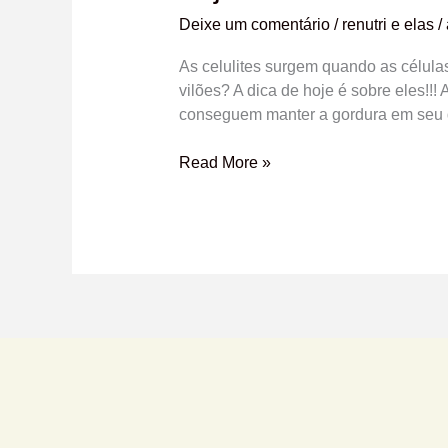
que
Deixe um comentário
/
renutri e elas
/
aumentam
a
As celulites surgem quando as célul
celulite!!!
vilões? A dica de hoje é sobre eles!!
conseguem manter a gordura em seu 
Read More »