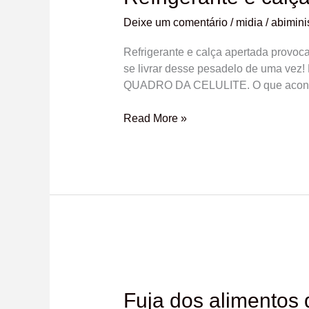
apertada
Deixe um comentário
/
midia
/
abiminis
provocam
celulite?
Refrigerante e calça apertada provoc
se livrar desse pesadelo de um
QUADRO DA CELULITE. O que acontece
Read More »
Fuja
dos
alimentos
Fuja dos alimentos 