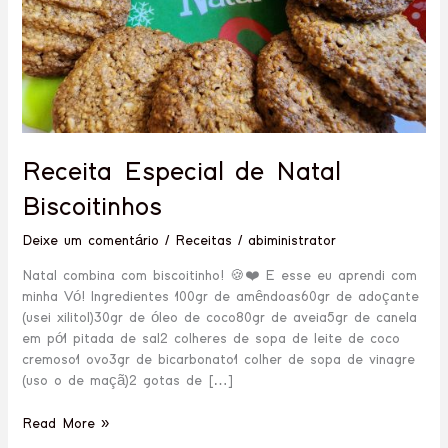
Receita Especial de Natal
Biscoitinhos
Deixe um comentário
/
Receitas
/
abiministrator
Natal combina com biscoitinho! 🍪❤️ E esse eu aprendi com
minha Vó! Ingredientes 100gr de amêndoas60gr de adoçante
(usei xilitol)30gr de óleo de coco80gr de aveia5gr de canela
em pó1 pitada de sal2 colheres de sopa de leite de coco
cremoso1 ovo3gr de bicarbonato1 colher de sopa de vinagre
(uso o de maçã)2 gotas de […]
Read More »