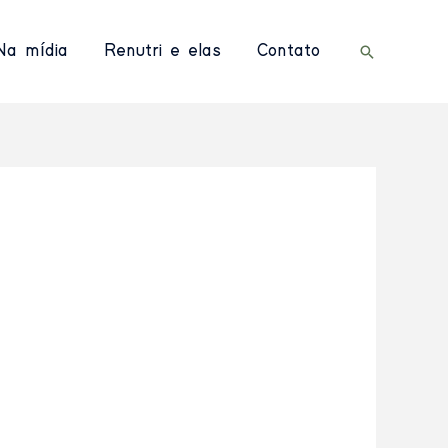
Na mídia
Renutri e elas
Contato
Pesquisar