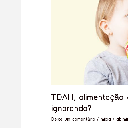
o
impacto
dos
corantes:
o
que
ainda
estamos
ignorando?
TDAH, alimentação 
ignorando?
Deixe um comentário
/
midia
/
abimi