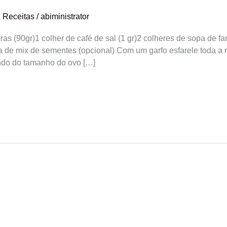
,
Receitas
/
abiministrator
aras (90gr)1 colher de café de sal (1 gr)2 colheres de sopa de 
 de mix de sementes (opcional) Com um garfo esfarele toda a ric
endo do tamanho do ovo […]