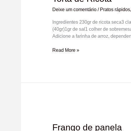
Deixe um comentário
/
Pratos rápidos
Ingredientes 230gr de ricota seca3 cl
(40gr)1gr de sal1 colher de sobremesa
Adicione a farinha de arroz, depend
Read More »
Frango
de
panela
Frango de panela